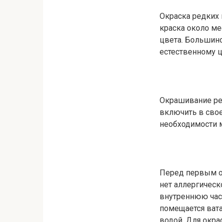
Окраска редких 
краска около м
цвета. Большинс
естественному ц
Окрашивание рес
включить в свое
необходимости 
Перед первым ок
нет аллергическ
внутреннюю част
помещается вата
водой. Для окра