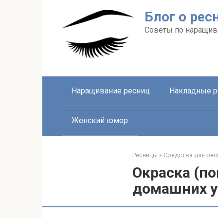
Перейти
Блог о рес
к
контенту
Советы по наращив
Наращивание ресниц
Накладные 
Женский юмор
Ресницы
»
Средства для рес
Окраска (по
домашних у