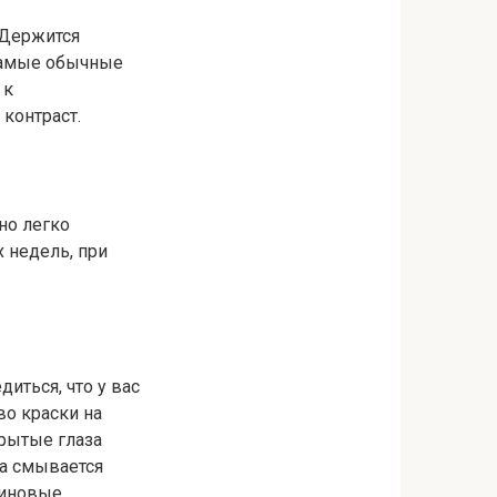
 Держится
 самые обычные
 к
 контраст.
но легко
 недель, при
иться, что у вас
во краски на
крытые глаза
ка смывается
линовые