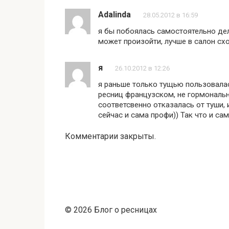
Adalinda
28.05.2012 в 16:59
я бы побоялась самостоятельно дела
может произойти, лучше в салон сх
я
26.10.2012 в 12:26
я раньше только тущью пользовалас
ресниц французском, не гормональ
соответсвенно отказалась от туши, 
сейчас и сама профи)) Так что и са
Комментарии закрыты.
© 2026 Блог о ресницах