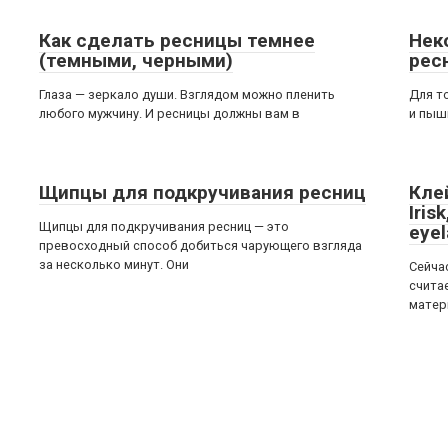
Как сделать ресницы темнее
Нек
(темными, черными)
рес
Глаза — зеркало души. Взглядом можно пленить
Для т
любого мужчину. И ресницы должны вам в
и пыш
Щипцы для подкручивания ресниц
Кле
Iris
Щипцы для подкручивания ресниц — это
eyel
превосходный способ добиться чарующего взгляда
за несколько минут. Они
Сейча
счита
матер