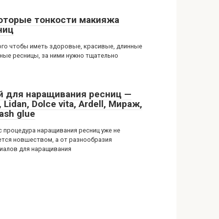
оторые тонкости макияжа
ниц
ого чтобы иметь здоровые, красивые, длинные
ные ресницы, за ними нужно тщательно
й для наращивания ресниц —
k, Lidan, Dolce vita, Ardell, Мираж,
ash glue
с процедура наращивания ресниц уже не
ется новшеством, а от разнообразия
иалов для наращивания