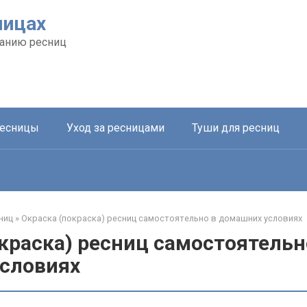
ницах
анию ресниц
ресницы
Уход за ресницами
Туши для ресниц
ниц
»
Окраска (покраска) ресниц самостоятельно в домашних условиях
краска) ресниц самостоятельн
словиях