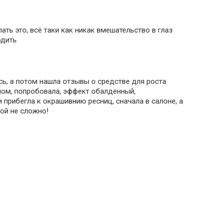
ть это, всё таки как никак вмешательство в глаз
одить
ь, а потом нашла отзывы о средстве для роста
ном, попробовала, эффект обалденный,
и прибегла к окрашивнию ресниц, сначала в салоне, а
мой не сложно!