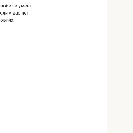
 любит и умеет
ли у вас нет
овиях.