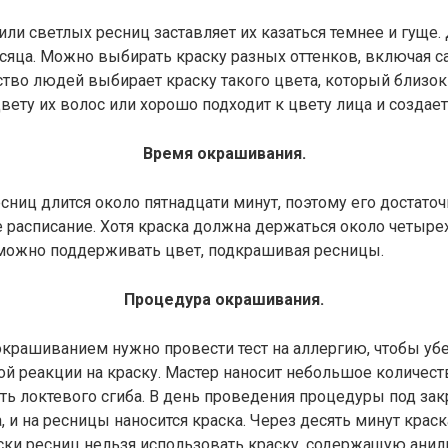
или светлых ресниц заставляет их казаться темнее и гуще.
есяца. Можно выбирать краску разных оттенков, включая
тво людей выбирает краску такого цвета, который близок
вету их волос или хорошо подходит к цвету лица и создает
Время окрашивания.
ниц длится около пятнадцати минут, поэтому его достаточ
 расписание. Хотя краска должна держаться около четырех
можно поддерживать цвет, подкрашивая ресницы.
Процедура окрашивания.
рашиванием нужно провести тест на аллергию, чтобы убед
ой реакции на краску. Мастер наносит небольшое количест
ь локтевого сгиба. В день проведения процедуры под за
, и на ресницы наносится краска. Через десять минут крас
ски ресниц нельзя использовать краску, содержащую ани